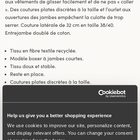
aux vêtements de glisser facilement et de ne pas « coller
». Des coutures plates discrètes à la taille et l’ourlet aux
ouvertures des jambes empêchent la culotte de trop
serrer. Couture latérale de 32 cm en taille 38/40.
Entrejambe doublé de coton.
Tissu en fibre textile recyclée.
Modèle boxer à jambes courtes.
Tissu doux et stable.
Reste en place.
Coutures plates discrètes à la taille.
Style minimaliste.
Entrejambe doublé de coton
Material:
80% polyamide, 20% élasthanne
Help us give you a better shopping experience
Instructions de lavage:
Lavage délicat 40°C
We use cookies to improve our site, personalize content,
Numéro ID
843348
and display relevant offers. You can change your consent