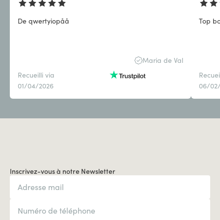
De qwertyiopåå
Top b
Maria de Val
Recueilli via
Recueil
01/04/2026
06/02
Inscrivez-vous à notre Newsletter