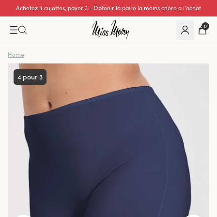
Achetez 4 culottes, payer 3 - Obtenir la paire la moins chère à l'achat
0
Home
4 pour 3