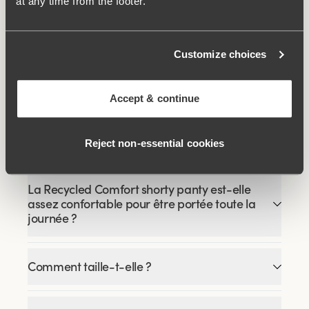
Produits associés
at any time from the footer.
Viewing image 1 of 5
Soutien-gorge fermé
devant BRODERIE
Customize choices
ANGLAISE
€24.99
€49.99
Accept & continue
FAQ
Reject non‑essential cookies
La Recycled Comfort shorty panty est-elle
assez confortable pour être portée toute la
journée ?
Comment taille-t-elle ?