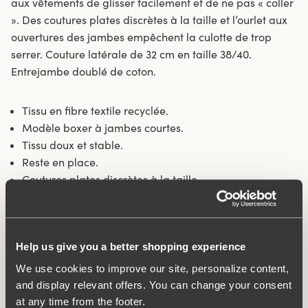
aux vêtements de glisser facilement et de ne pas « coller
». Des coutures plates discrètes à la taille et l’ourlet aux
ouvertures des jambes empêchent la culotte de trop
serrer. Couture latérale de 32 cm en taille 38/40.
Entrejambe doublé de coton.
Tissu en fibre textile recyclée.
Modèle boxer à jambes courtes.
Tissu doux et stable.
Reste en place.
Coutures plates discrètes à la taille.
Style minimaliste.
Entrejambe doublé de coton
Material:
80% polyamide, 20% élasthanne
Help us give you a better shopping experience
Instructions de lavage:
Lavage délicat 40°C
We use cookies to improve our site, personalize content,
Numéro ID
843307
and display relevant offers. You can change your consent
at any time from the footer.