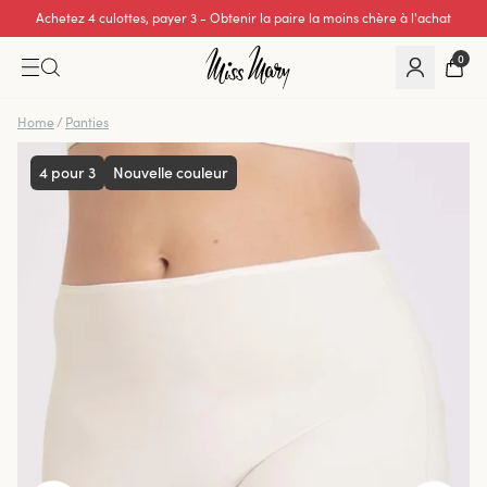
Achetez 4 culottes, payer 3 - Obtenir la paire la moins chère à l'achat
0
Home
/
Panties
4 pour 3
Nouvelle couleur