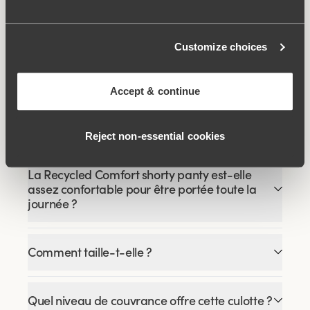
Produits associés
Viewing image 1 of 4
Viewing image 1 of 7
Soutien-gorge ROSE
Soutien-gorge
Lars Wallin Design
DREAMSCAPE
€49.99
Customize choices
€34.99
€69.99
Accept & continue
FAQ
Reject non‑essential cookies
La Recycled Comfort shorty panty est-elle
assez confortable pour être portée toute la
journée ?
Comment taille-t-elle ?
Quel niveau de couvrance offre cette culotte ?