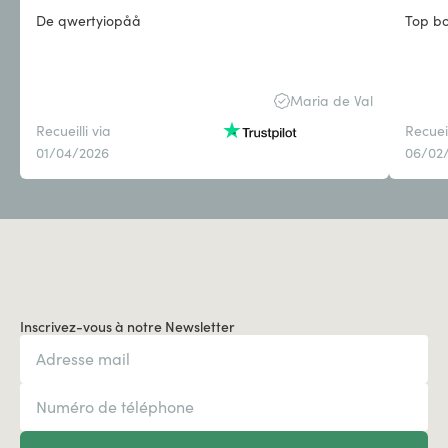
De qwertyiopåå
Top b
Maria de Val
Recueilli via
Recueil
01/04/2026
06/02
Inscrivez-vous à notre Newsletter