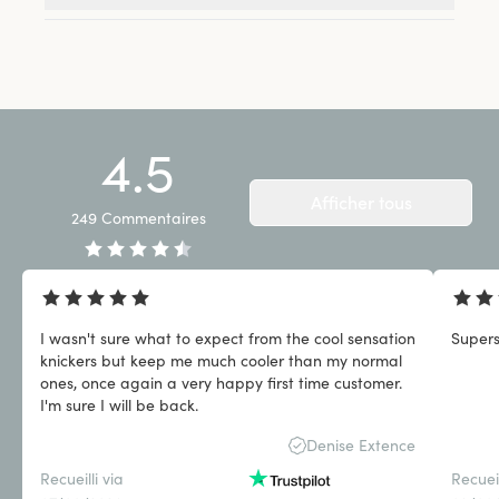
4.5
Afficher tous
249
Commentaires
I wasn't sure what to expect from the cool sensation
Super
knickers but keep me much cooler than my normal
ones, once again a very happy first time customer.
I'm sure I will be back.
Denise Extence
Recueilli via
Recueil