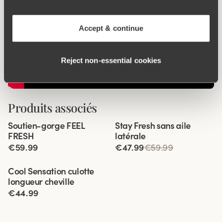
Accept & continue
Reject non‑essential cookies
Produits associés
Viewing image 1 of 6
Viewing image 1 of 8
Soutien-gorge FEEL
Stay Fresh sans aile
Bretelles rembourrées
FRESH
latérale
€59.99
€47.99
€59.99
Viewing image 1 of 4
Cool Sensation culotte
Nouveau produit
longueur cheville
€44.99