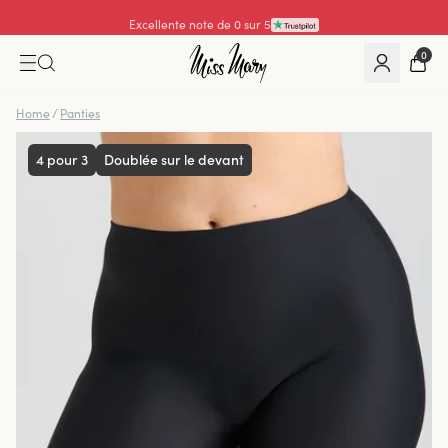
Excellente note de 0 sur 5
0
Home
/
Panties
4 pour 3
Doublée sur le devant