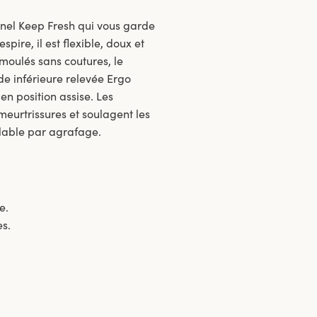
nnel Keep Fresh qui vous garde
ire, il est flexible, doux et
moulés sans coutures, le
de inférieure relevée Ergo
en position assise. Les
eurtrissures et soulagent les
lable par agrafage.
e.
es.