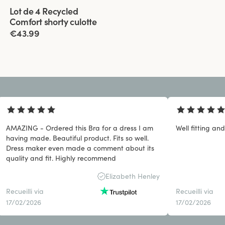
Viewing image 1 of 3
Lot de 4 Recycled
Comfort shorty culotte
€43.99
AMAZING - Ordered this Bra for a dress I am
Well fitting an
having made. Beautiful product. Fits so well.
Dress maker even made a comment about its
quality and fit. Highly recommend
Elizabeth Henley
Recueilli via
Recueilli via
17/02/2026
17/02/2026