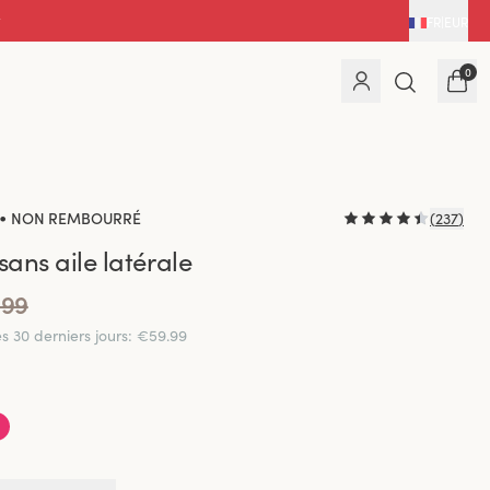
FR
|
EUR
0
•
NON REMBOURRÉ
(
237
)
sans aile latérale
.99
es 30 derniers jours
:
€59.99