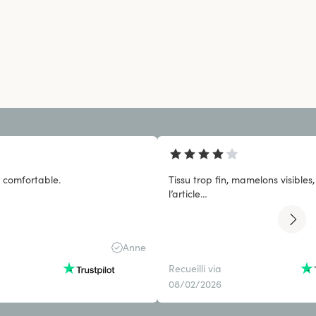
d comfortable.
Tissu trop fin, mamelons visibles,
l’article…
Anne
Recueilli via
08/02/2026