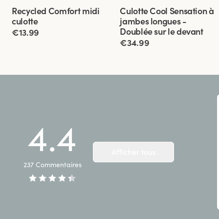
Viewing image 1 of 3
Viewing image 1 of 3
Recycled Comfort midi
Culotte Cool Sensation à
4 pour 3
4 pour
Doublée sur le
culotte
jambes longues -
3
devant
Doublée sur le devant
€13.99
€34.99
4.4
Afficher tous
237
Commentaires