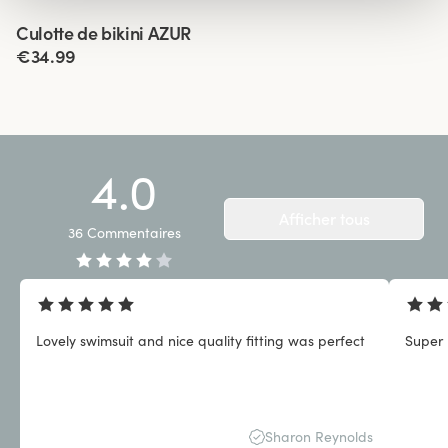
Viewing image 1 of 3
Culotte de bikini AZUR
€34.99
4.0
Afficher tous
36
Commentaires
Lovely swimsuit and nice quality fitting was perfect
Super 
Sharon Reynolds