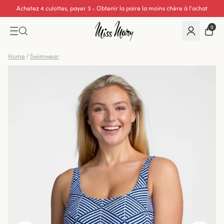
Achetez 4 culottes, payer 3 - Obtenir la paire la moins chère à l'achat
Excellente note de 0 sur 5
0
Home
/
Swimwear