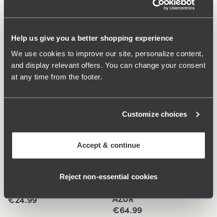
cachent plus de 60 années d’expertise dans la
fabrication de soutien-gorge et de bodies. Découpe du
dos en forme de U. Entrejambe doublé.
Help us give you a better shopping experience
We use cookies to improve our site, personalize content,
Bonnet entier sans armature, doublé pour un
and display relevant offers. You can change your consent
meilleur soutien.
at any time from the footer.
Devant doublé pour plus de stabilité et de fiabilité.
Coupe excellente et confort supérieur.
Entrejambe doublé.
Customize choices
Material:
84% polyamide 16% élasthanne
Instructions de lavage:
Lavage délicat 40°C
Accept & continue
Numéro ID
902341
Produits associés
Reject non‑essential cookies
Viewing image 1 of 2
Viewing image 1 of 4
Culotte de bikini MAYA
Soutien-gorge de bikini
Mélanger et combiner
AZUR
€24.99
€64.99