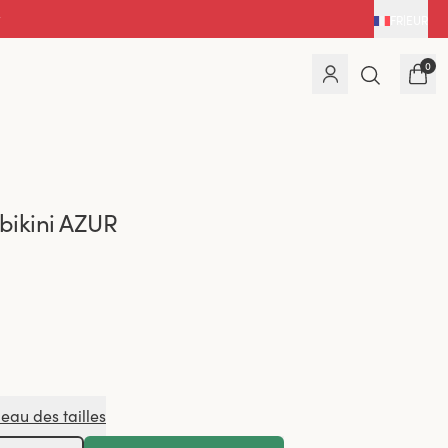
FR
|
EUR
0
 bikini AZUR
leau des tailles