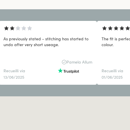
As previously stated - stitching has started to
The fit is perfect and so comfortable. A 
undo after very short useage.
colour.
Pamela Allum
Recueilli via
Recueilli via
13/06/2025
01/06/2025