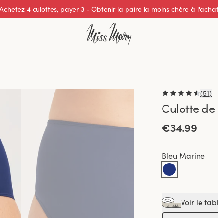
Excellente note de 0 sur 5
(
51
)
Culotte de
€34.99
Bleu Marine
Voir le tab