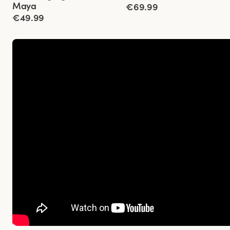
Maya
€69.99
€49.99