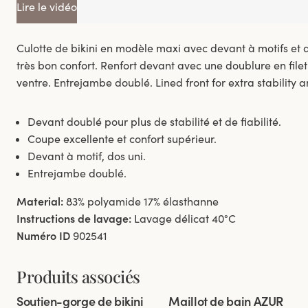
Lire le vidéo
Culotte de bikini en modèle maxi avec devant à motifs et 
très bon confort. Renfort devant avec une doublure en filet
ventre. Entrejambe doublé. Lined front for extra stability a
Devant doublé pour plus de stabilité et de fiabilité.
Coupe excellente et confort supérieur.
Devant à motif, dos uni.
Entrejambe doublé.
Material:
83% polyamide 17% élasthanne
Instructions de lavage:
Lavage délicat 40°C
Numéro ID
902541
Produits associés
Viewing image 1 of 8
Viewing image 1 of 3
Soutien-gorge de bikini
Maillot de bain AZUR
Mélanger et combiner