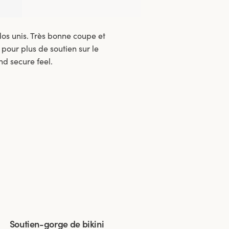
dos unis. Très bonne coupe et
 pour plus de soutien sur le
nd secure feel.
Viewing image 1 of 4
Soutien-gorge de bikini