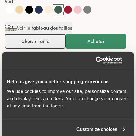
Vert
Voir le tableau des tailles
Choisir Taille
Acheter
100 JOURS POUR RETOURNER
Help us give you a better shopping experience
Culotte maxi d’un style minimaliste et lisse. Un style qui
We use cookies to improve our site, personalize content,
convient à tous âges. Réalisée en un tissu lisse et
and display relevant offers. You can change your consent
confortable à partir de fibres textiles recyclées. Le
at any time from the footer.
modèle a une taille haute et une ouverture de jambes
basse. Parfaite pour celles qui préfèrent une sensation
plus couvrante. Cette culotte reste en place, ne se
Customize choices
déforme pas et ne glisse pas vers le bas. Procure une