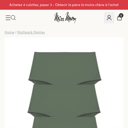
Achetez 4 culottes, payer 3 - Obtenir la paire la moins chère à l'achat
0
Home
/
Multipack Panties