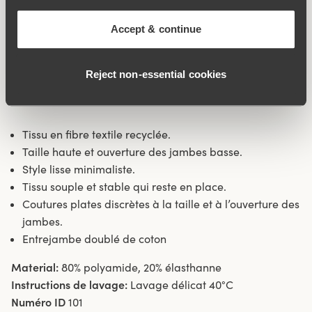
sensation stable et sûre tout au long de la journée. Son
tissu lisse permet aux vêtements de glisser facilement et
Accept & continue
de ne pas « coller ». Les coutures plates à la taille et aux
ouvertures des jambes font que la culotte ne scie pas et
Reject non‑essential cookies
elle est très discrète sous les vêtements. Couture latérale
16 cm en taille 38/40. Entrejambe doublé de coton.
Tissu en fibre textile recyclée.
Taille haute et ouverture des jambes basse.
Style lisse minimaliste.
Tissu souple et stable qui reste en place.
Coutures plates discrètes à la taille et à l’ouverture des
jambes.
Entrejambe doublé de coton
Material:
80% polyamide, 20% élasthanne
Instructions de lavage:
Lavage délicat 40°C
Numéro ID
101