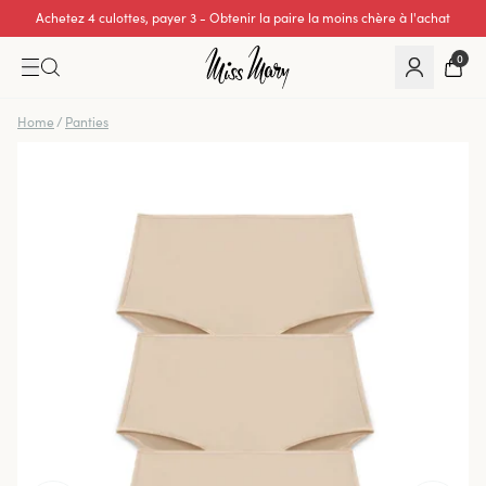
Achetez 4 culottes, payer 3 - Obtenir la paire la moins chère à l'achat
0
Home
/
Panties