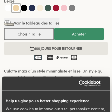
Beige
Voir le tableau des tailles
Choisir Taille
Acheter
100 JOURS POUR RETOURNER
Culotte maxi d’un style minimaliste et lisse. Un style qui
convient à tous âges. Réalisée en un tissu lisse et
confortable à partir de fibres textiles recyclées. Le
modèle a une taille haute et une ouverture de jambes
basse. Parfaite pour celles qui préfèrent une sensation
Help us give you a better shopping experience
plus couvrante. Cette culotte reste en place, ne se
déforme pas et ne glisse pas vers le bas. Procure une
We use cookies to improve our site, personalize content,