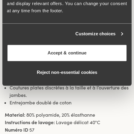
sensation stable et sûre tout au long de la journée. Son
and display relevant offers. You can change your consent
tissu lisse permet aux vêtements de glisser facilement et
at any time from the footer.
de ne pas « coller ». Les coutures plates à la taille et aux
ouvertures des jambes font que la culotte ne scie pas et
elle est très discrète sous les vêtements. Couture latérale
Customize choices
16 cm en taille 38/40. Entrejambe doublé de coton.
Accept & continue
Tissu en fibre textile recyclée.
Taille haute et ouverture des jambes basse.
Style lisse minimaliste.
Reject non‑essential cookies
Tissu souple et stable qui reste en place.
Coutures plates discrètes à la taille et à l’ouverture des
jambes.
Entrejambe doublé de coton
Material:
80% polyamide, 20% élasthanne
Instructions de lavage:
Lavage délicat 40°C
Numéro ID
57