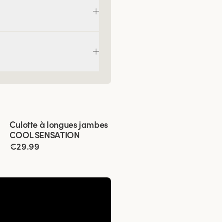
Viewing image 1 of 3
Culotte à longues jambes
4 pour 3
COOL SENSATION
€29.99