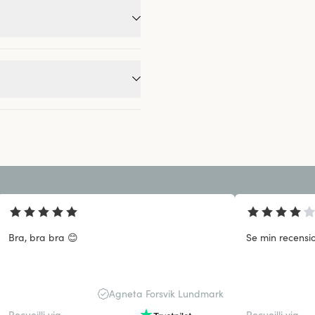
Bra, bra bra 😊
Se min recensio
Agneta Forsvik Lundmark
Recueilli via
Recueilli via