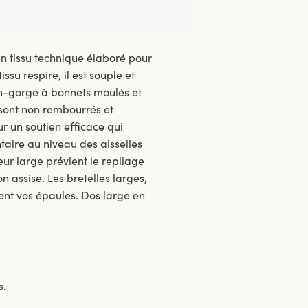
un tissu technique élaboré pour
ssu respire, il est souple et
en-gorge à bonnets moulés et
 sont non rembourrés et
r un soutien efficace qui
taire au niveau des aisselles
ieur large prévient le repliage
n assise. Les bretelles larges,
ent vos épaules. Dos large en
s.