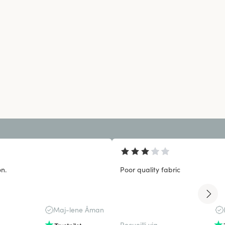
n.
Poor quality fabric
Maj-lene Åman
Recueilli via