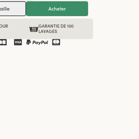
aille
Acheter
POUR
GARANTIE DE 100
R
LAVAGES