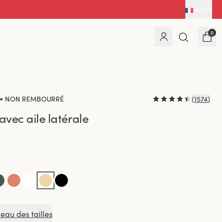
FR
|
EUR
0
•
NON REMBOURRÉ
(
1574
)
avec aile latérale
leau des tailles