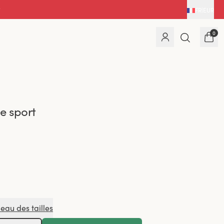
FR
|
EUR
0
e sport
leau des tailles