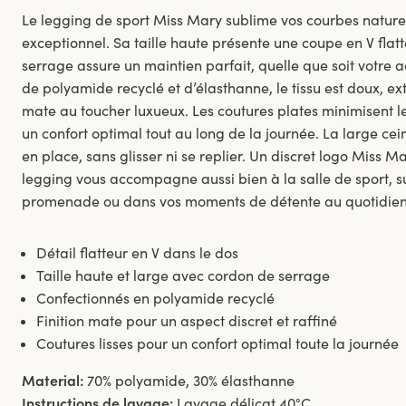
Le legging de sport Miss Mary sublime vos courbes naturell
exceptionnel. Sa taille haute présente une coupe en V flatte
serrage assure un maintien parfait, quelle que soit votre ac
de polyamide recyclé et d’élasthanne, le tissu est doux, ext
mate au toucher luxueux. Les coutures plates minimisent le
un confort optimal tout au long de la journée. La large cei
en place, sans glisser ni se replier. Un discret logo Miss
legging vous accompagne aussi bien à la salle de sport, su
promenade ou dans vos moments de détente au quotidien
Détail flatteur en V dans le dos
Taille haute et large avec cordon de serrage
Confectionnés en polyamide recyclé
Finition mate pour un aspect discret et raffiné
Coutures lisses pour un confort optimal toute la journée
Material:
70% polyamide, 30% élasthanne
Instructions de lavage:
Lavage délicat 40°C