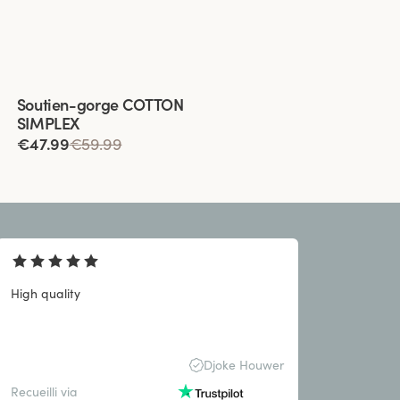
Viewing image 1 of 4
Soutien-gorge COTTON
SIMPLEX
€47.99
€59.99
High quality
Djoke Houwer
Recueilli via