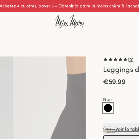
Excellente note de 0 sur 5
(
9
)
Leggings d
€59.99
Noir
Voir le tab