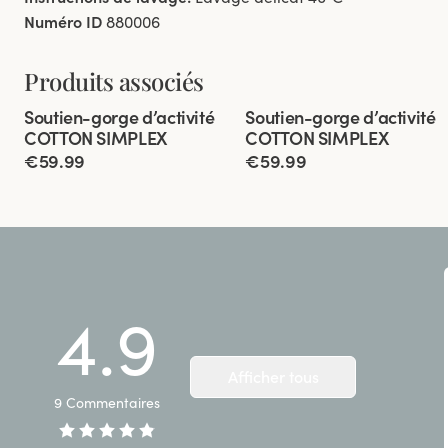
Numéro ID
880006
Produits associés
Viewing image 1 of 12
Viewing image 1 of 10
Soutien-gorge d’activité
Soutien-gorge d’activité
Dos Extra-Large
Dos Extra-Large
COTTON SIMPLEX
COTTON SIMPLEX
€59.99
€59.99
4.9
Afficher tous
9
Commentaires