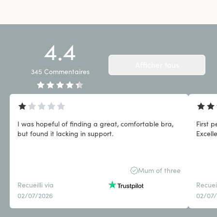
4.4
Afficher tous
345
Commentaires
I was hopeful of finding a great, comfortable bra,
First 
but found it lacking in support.
Excell
Mum of three
Recueilli via
Recueil
02/07/2026
02/07