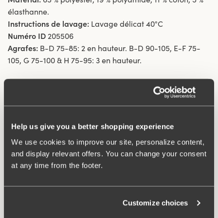
élasthanne.
Instructions de lavage:
Lavage délicat 40°C
Numéro ID
205506
Agrafes:
B-D 75-85: 2 en hauteur. B-D 90-105, E-F 75-
105, G 75-100 & H 75-95: 3 en hauteur.
Qu'est-ce qui le rend si confortable ?
Help us give you a better shopping experience
Poche ingénieuse
We use cookies to improve our site, personalize content,
and display relevant offers. You can change your consent
at any time from the footer.
Produits associés
Viewing image 1 of 2
Viewing image 1 of 3
Recycled Comfort maxi
Recycled Comfort culotte
4 pour 3
4 pour 3
Customize choices
culotte
brésilienne
€14.99
€12.99