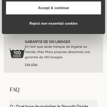
Accept & continue
Viewing image 1 of 4
Lot de 4 Recycled
Comfort midi culotte noir
€40.99
Reject non‑essential cookies
GARANTIE DE 100 LAVAGES
En tant que seule marque de lingerie au
monde, Miss Mary propose désormais une
garantie de 100 lavages.
Lire plus
FAQ
Q : Quel type de maintien le Smooth Divide