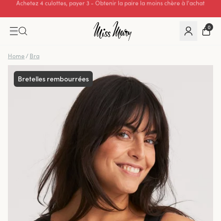
Excellente note de 0 sur 5
0
Home
/
Bra
Bretelles rembourrées