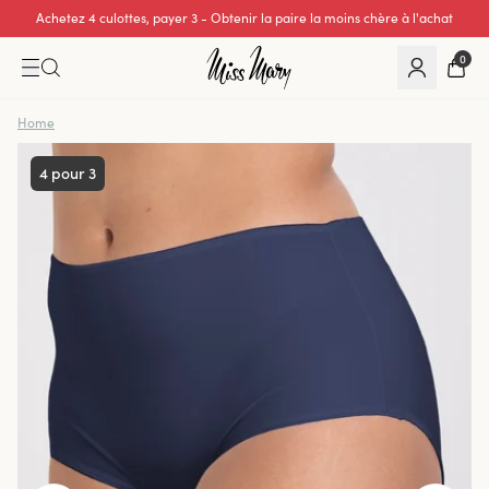
Achetez 4 culottes, payer 3 - Obtenir la paire la moins chère à l'achat
0
Home
4 pour 3