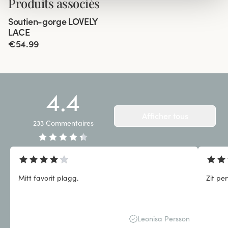
Produits associés
Viewing image 1 of 9
Soutien-gorge LOVELY
Bretelles rembourrées
LACE
€54.99
4.4
Afficher tous
233
Commentaires
Mitt favorit plagg.
Zit pe
Leonisa Persson