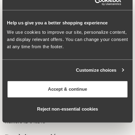
saa päällysvaatteen liukumaan pinnan yli takertumatta.
Vyötärön ja jalanteiden tasosaumat ehkäisevät
alushousujen hiertämistä ja tekevät niistä hyvin
Help us give you a better shopping experience
huomaamattomat vaatteiden alla. Sivusauma 16 cm
koossa 38/40. Puuvillavuorattu haara.
We use cookies to improve our site, personalize content,
and display relevant offers. You can change your consent
at any time from the footer.
Tissu en fibre textile recyclée.
Taille haute et ouverture des jambes basse.
Style lisse minimaliste.
Customize choices
Tissu souple et stable qui reste en place.
Coutures plates discrètes à la taille et à l’ouverture des
jambes.
Accept & continue
Entrejambe doublé de coton
Material:
80% polyamide, 20% élasthanne
Reject non‑essential cookies
Instructions de lavage:
Lavage délicat 40°C
Numéro ID
843248