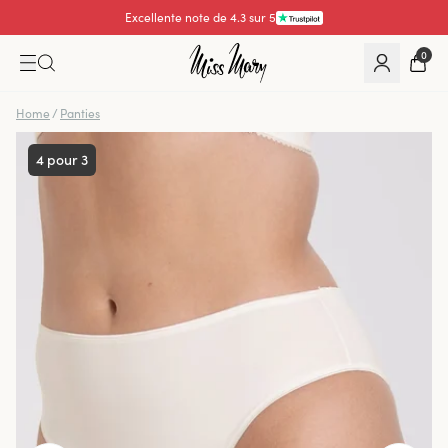
Excellente note de 4.3 sur 5
0
Home
/
Panties
4 pour 3