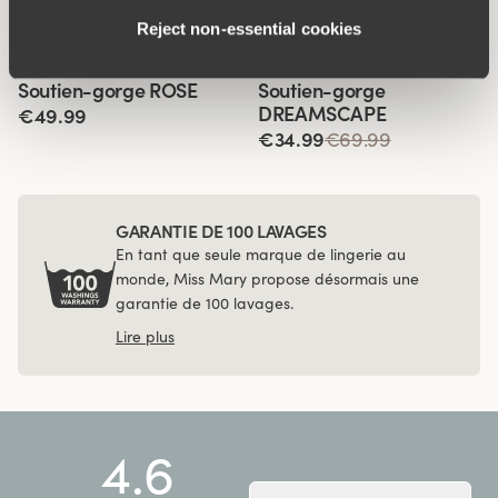
Reject non‑essential cookies
Produits associés
Viewing image 1 of 4
Viewing image 1 of 7
Soutien-gorge ROSE
Soutien-gorge
Lars Wallin Design
DREAMSCAPE
€49.99
€34.99
€69.99
GARANTIE DE 100 LAVAGES
En tant que seule marque de lingerie au
monde, Miss Mary propose désormais une
garantie de 100 lavages.
Lire plus
4.6