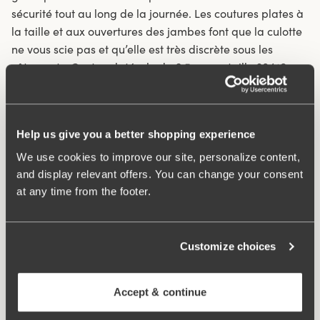
sécurité tout au long de la journée. Les coutures plates à
la taille et aux ouvertures des jambes font que la culotte
ne vous scie pas et qu’elle est très discrète sous les
vêtements. Couture latérale de 6,5 cm en taille 38/40.
Entrejambe doublé de coton.
Tissu en fibre textile recyclée.
Help us give you a better shopping experience
Taille haute et coupe des jambes haute.
We use cookies to improve our site, personalize content,
Tissu souple et stable.
and display relevant offers. You can change your consent
Ne glisse pas vers le bas.
at any time from the footer.
Coutures rabattues discrètes à la taille et à l’ouverture
des jambes.
Style minimaliste.
Customize choices
Entrejambe doublé de coton.
Material:
80% polyamide, 20% élasthanne
Accept & continue
Instructions de lavage:
Lavage délicat 40°C
Numéro ID
843007