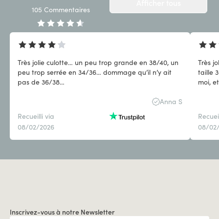
Afficher tous
105
Commentaires
Très jolie culotte… un peu trop grande en 38/40, un
Très j
peu trop serrée en 34/36… dommage qu’il n’y ait
taille
pas de 36/38…
moi, e
Anna S
Recueilli via
Recueil
08/02/2026
08/02
Inscrivez-vous à notre Newsletter