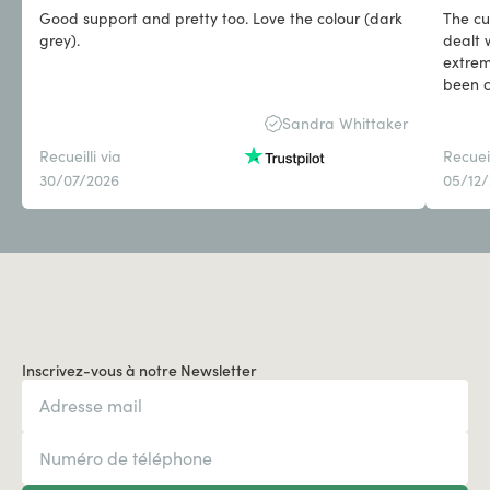
Good support and pretty too. Love the colour (dark
The cu
grey).
dealt 
extrem
been c
clothi
Sandra Whittaker
purcha
as the
Recueilli via
Recueil
uncomf
30/07/2026
05/12
Inscrivez-vous à notre Newsletter