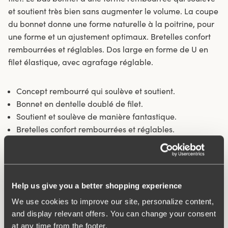
et soutient très bien sans augmenter le volume. La coupe
du bonnet donne une forme naturelle à la poitrine, pour
une forme et un ajustement optimaux. Bretelles confort
rembourrées et réglables. Dos large en forme de U en
filet élastique, avec agrafage réglable.
Concept rembourré qui soulève et soutient.
Bonnet en dentelle doublé de filet.
Soutient et soulève de manière fantastique.
Bretelles confort rembourrées et réglables.
Material:
74% polyamide 18% élasthanne 8% polyester
Instructions de lavage:
Lavage délicat 40°C
Numéro ID
211560
Help us give you a better shopping experience
Agrafes:
B-D 90-125: 3 en hauteur. E-H 90-125: 4 en
hauteur.
We use cookies to improve our site, personalize content,
and display relevant offers. You can change your consent
at any time from the footer.