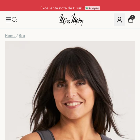
Excellente note de 0 sur 5
0
Home
/
Bra