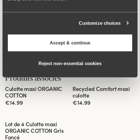
Customize choices
Accept & continue
Reject non‑essential cookies
Produits associés
Viewing image 1 of 2
Viewing image 1 of 3
Culotte maxi ORGANIC
Recycled Comfort maxi
4 pour 3
4 pour 3
COTTON
culotte
€14.99
€14.99
Viewing image 1 of 3
Lot de 4 Culotte maxi
ORGANIC COTTON Gris
Foncé