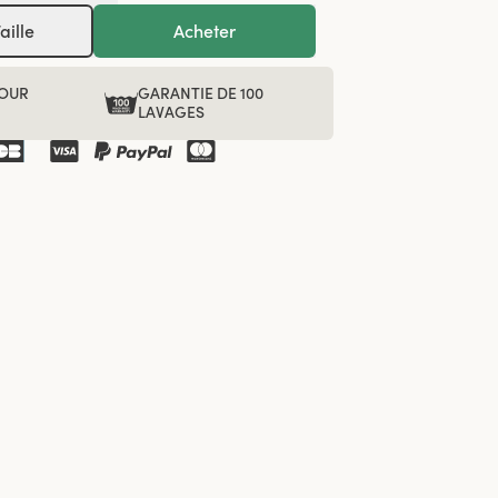
aille
Acheter
POUR
GARANTIE DE 100
R
LAVAGES