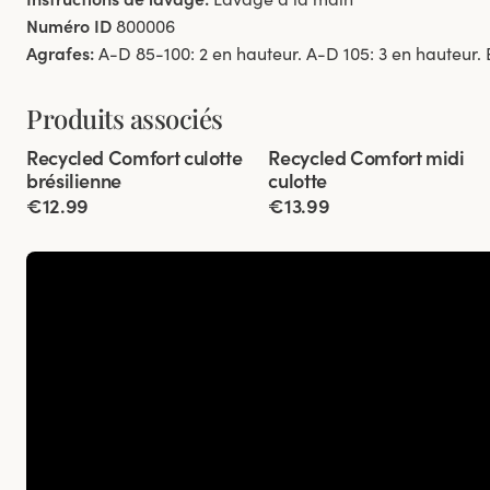
Numéro ID
800006
Agrafes:
A-D 85-100: 2 en hauteur. A-D 105: 3 en hauteur. 
Produits associés
Viewing image 1 of 3
Viewing image 1 of 3
Recycled Comfort culotte
Recycled Comfort midi
4 pour 3
4 pour 3
brésilienne
culotte
€12.99
€13.99