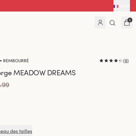
FR
|
EUR
0
•
REMBOURRÉ
(
9
)
gorge MEADOW DREAMS
.99
leau des tailles