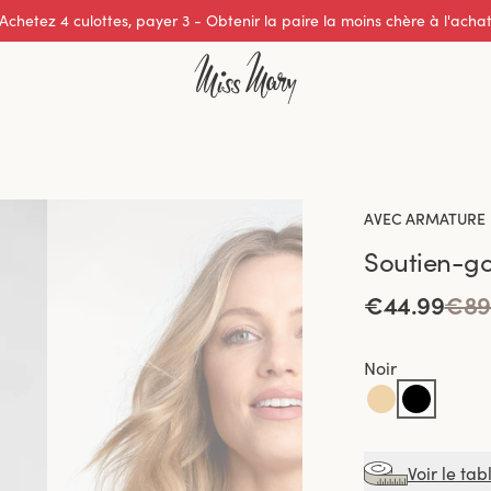
Excellente note de 0 sur 5
AVEC ARMATURE
Soutien-
€44.99
€89
Noir
Voir le tab