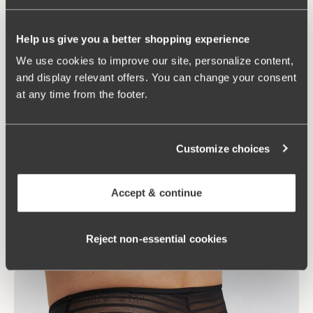
La culotte maxi est conçue dans la matière Keep Fresh qui
Help us give you a better shopping experience
respire et suit le corps sans apporter de chaleur. Sa coupe lisse
et ses bords invisibles la rendent discrète même sous des
We use cookies to improve our site, personalize content,
vêtements fins. Les panneaux en tulle sur les côtés offrent une
and display relevant offers. You can change your consent
légère sensation sculptante et une touche élégante.
at any time from the footer.
– Sensation légère et aérée
– Bords invisibles qui ne marquent pas
Customize choices
– Légère action sculptante
– Tulle ajouré sur les côtés
Accept & continue
– Gousset doublé coton
Achetez maintenant
Reject non‑essential cookies