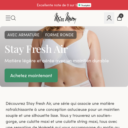
Excellente note de 4.3 sur 5
0
AVEC ARMATURE
FORME RONDE
Stay Fresh Air
Matière légère et aérée avec un maintien durable
Achetez maintenant
Découvrez Stay Fresh Air, une série qui associe une matière
rafraîchissante à une conception astucieuse pour un maintien
souple et une silhouette lisse. Vous y trouverez un soutien-
gorge, une culotte maxi et une culotte string maxi, tous avec
une sensation de légèreté qui vous accompagne du matin au