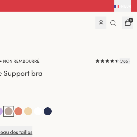
FR
|
EUR
0
•
NON REMBOURRÉ
(
785
)
e Support bra
leau des tailles