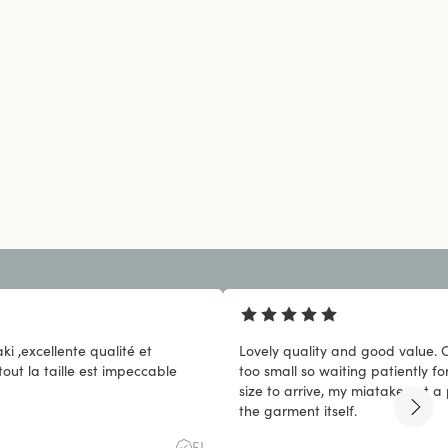
ki ,excellente qualité et
Lovely quality and good value. 
tout la taille est impeccable
too small so waiting patiently fo
size to arrive, my miatake not a
the garment itself.
F.L