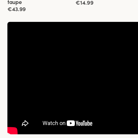
taupe
€14.99
€43.99