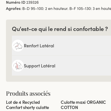
Numéro ID
239326
Agrafes:
B-D 95-100: 2 en hauteur. B-F 105-130: 3 en haut
Qu'est-ce qui le rend si confortable ?
Renfort Latéral
Support Latéral
Produits associés
Viewing image 1 of 3
Viewing image 1 of 3
Lot de 4 Recycled
Culotte maxi ORGANIC
4 pour 3
Comfort shorty culotte
COTTON