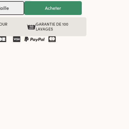
aille
Acheter
POUR
GARANTIE DE 100
R
LAVAGES