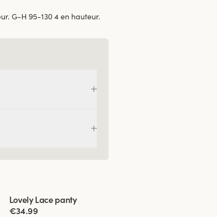
eur. G-H 95-130 4 en hauteur.
Viewing image 1 of 2
Lovely Lace panty
4 pour 3
Nouvelle couleur
€34.99