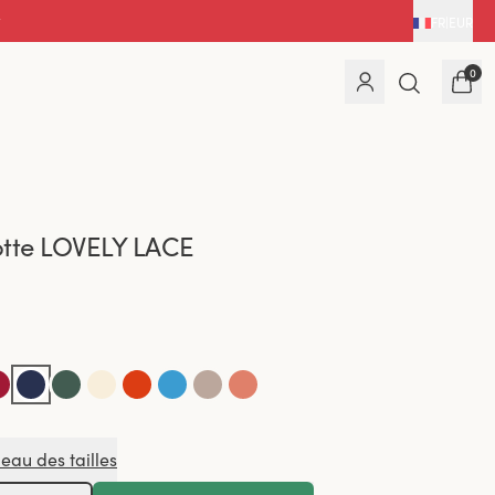
FR
|
EUR
0
otte LOVELY LACE
leau des tailles