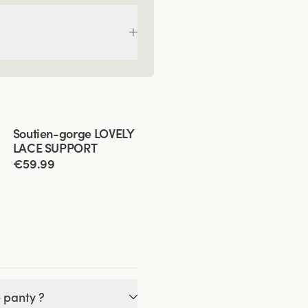
Viewing image 1 of 9
Soutien-gorge LOVELY
LACE SUPPORT
€59.99
e panty ?