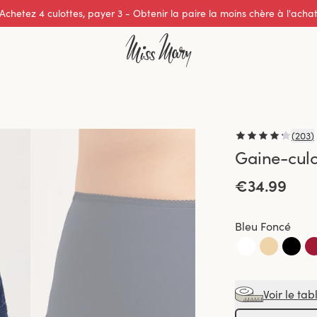
Excellente note de 0 sur 5
(
203
)
Gaine-cul
€34.99
Bleu Foncé
Voir le tab