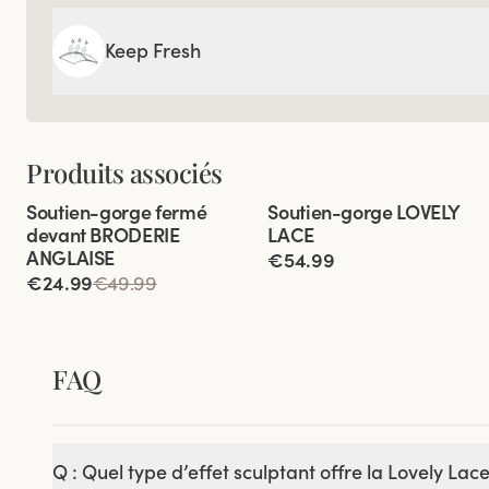
Keep Fresh
Produits associés
Viewing image 1 of 5
Viewing image 1 of 9
Soutien-gorge fermé
Soutien-gorge LOVELY
Bretelles rembourrées
devant BRODERIE
LACE
ANGLAISE
€54.99
€24.99
€49.99
FAQ
Q : Quel type d’effet sculptant offre la Lovely Lac