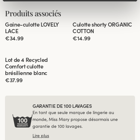
Produits associés
Viewing image 1 of 2
Viewing image 1 of 2
Gaine-culotte LOVELY
Culotte shorty ORGANIC
4 pour 3
4 pour 3
LACE
COTTON
€34.99
€14.99
Viewing image 1 of 3
Lot de 4 Recycled
Comfort culotte
brésilienne blanc
€37.99
GARANTIE DE 100 LAVAGES
En tant que seule marque de lingerie au
monde, Miss Mary propose désormais une
garantie de 100 lavages.
Lire plus