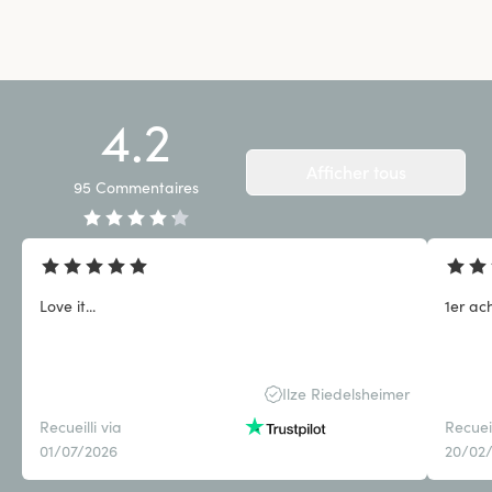
4.2
Afficher tous
95
Commentaires
Love it...
1er ac
Ilze Riedelsheimer
Recueilli via
Recueil
01/07/2026
20/02