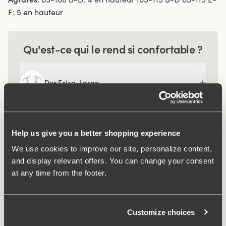
F: 5 en hauteur
Qu'est-ce qui le rend si confortable ?
Dos Extra-Large
Bretelles Multifonctions
Help us give you a better shopping experience
We use cookies to improve our site, personalize content,
and display relevant offers. You can change your consent
Produits associés
at any time from the footer.
Viewing image 1 of 3
Viewing image 1 of 3
Culotte maxi LACE
Lot de 4 Recycled
4 pour 3
Nouveau produit
CHARM
Comfort culotte
Customize choices
brésilienne noir
€19.99