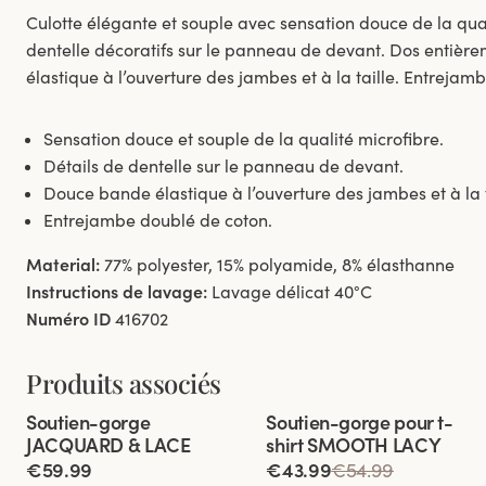
Culotte élégante et souple avec sensation douce de la qual
dentelle décoratifs sur le panneau de devant. Dos entièr
élastique à l’ouverture des jambes et à la taille. Entrejam
Sensation douce et souple de la qualité microfibre.
Détails de dentelle sur le panneau de devant.
Douce bande élastique à l’ouverture des jambes et à la t
Entrejambe doublé de coton.
Material:
77% polyester, 15% polyamide, 8% élasthanne
Instructions de lavage:
Lavage délicat 40°C
Numéro ID
416702
Produits associés
Viewing image 1 of 5
Viewing image 1 of 4
Soutien-gorge
Soutien-gorge pour t-
JACQUARD & LACE
shirt SMOOTH LACY
€59.99
€43.99
€54.99