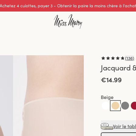
Achetez 4 culottes, payer 3 - Obtenir la paire la moins chère à l'acha
Excellente note de 0 sur 5
(
136
)
Jacquard &
€14.99
Beige
Voir le tab