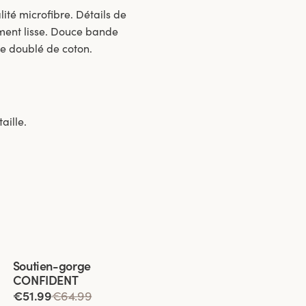
ité microfibre. Détails de
ement lisse. Douce bande
be doublé de coton.
aille.
Viewing image 1 of 3
Soutien-gorge
CONFIDENT
€51.99
€64.99