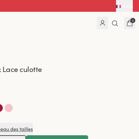
t
FR
|
EUR
0
 Lace culotte
leau des tailles