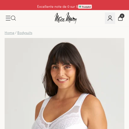
Excellente note de 0 sur 5
0
Home
/
Bodysuits