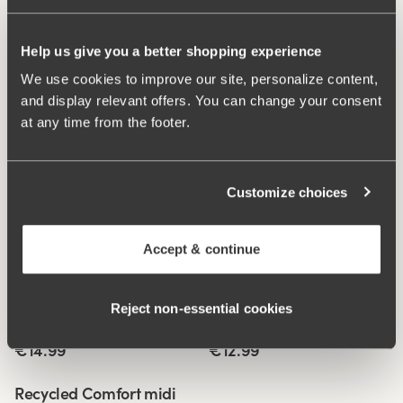
avec agrafage avancé pour un accès très facile.
Help us give you a better shopping experience
Effet amincissant sur la taille et le ventre.
We use cookies to improve our site, personalize content,
Bonnet entier pour plus de couverture et de soutien.
and display relevant offers. You can change your consent
Les bretelles confort ajustables soulagent les épaules.
at any time from the footer.
Material:
71% polyamide, 20% elastane, 5% cotton, 4%
polyester.
Instructions de lavage:
Lavage délicat 40°C
Customize choices
Numéro ID
323301
Agrafes:
Toutes tailles: 3 largeurs et 2 longueurs
Accept & continue
Produits associés
Viewing image 1 of 2
Viewing image 1 of 3
Recycled Comfort maxi
Recycled Comfort culotte
Reject non‑essential cookies
4 pour 3
4 pour 3
culotte
brésilienne
€14.99
€12.99
Viewing image 1 of 3
Recycled Comfort midi
4 pour 3