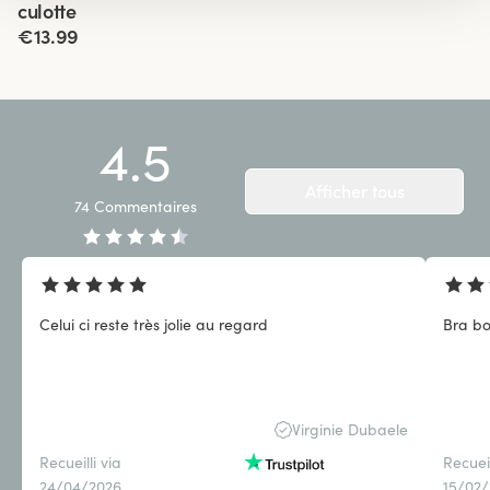
culotte
€13.99
4.5
Afficher tous
74
Commentaires
Celui ci reste très jolie au regard
Bra bo
Virginie Dubaele
Recueilli via
Recueil
24/04/2026
15/02