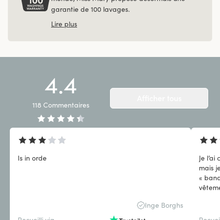
garantie de 100 lavages.
Lire plus
4.4
Afficher tous
118
Commentaires
Is in orde
Je l’a
mais j
« band
vêteme
Inge Borghs
Recueilli via
Recueil