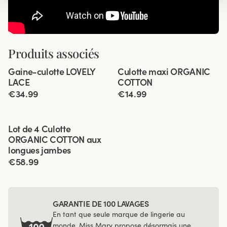
Produits associés
Viewing image 1 of 2
Viewing image 1 of 2
Gaine-culotte LOVELY
Culotte maxi ORGANIC
4 pour 3
4 pour 3
LACE
COTTON
€34.99
€14.99
Viewing image 1 of 3
Lot de 4 Culotte
ORGANIC COTTON aux
longues jambes
€58.99
GARANTIE DE 100 LAVAGES
En tant que seule marque de lingerie au
monde, Miss Mary propose désormais une