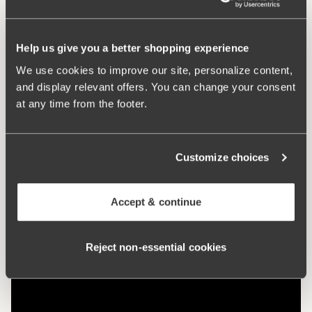
les vêtements.
De larges bretelles de confort rembourrées empêchent
les meurtrissures.
Help us give you a better shopping experience
71% coton.
We use cookies to improve our site, personalize content,
and display relevant offers. You can change your consent
Material:
71% bomull, 12% élasthanne, 11% polyester, 6%
at any time from the footer.
polyamide.
Instructions de lavage:
Lavage délicats 40°
Numéro ID
247301
Agrafes:
75 à 85 B-D: 3 dans la hauteur 90 à 105 B-D, 75
Customize choices
à 105 E-G: 4 dans la hauteur
Accept & continue
Reject non‑essential cookies