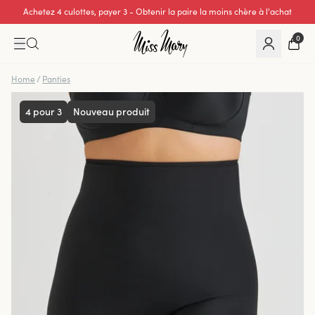
Achetez 4 culottes, payer 3 - Obtenir la paire la moins chère à l'achat
Excellente note de 0 sur 5
0
Home
/
Panties
4 pour 3
Nouveau produit