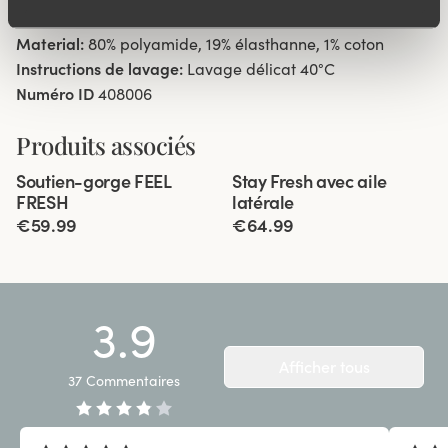
Parfait sous une robe ou comme vêtement de nuit.
Material:
80% polyamide, 19% élasthanne, 1% coton
Instructions de lavage:
Lavage délicat 40°C
Numéro ID
408006
Produits associés
Viewing image 1 of 6
Viewing image 1 of 11
Soutien-gorge FEEL
Stay Fresh avec aile
Bretelles rembourrées
Dos Extra-Large
FRESH
latérale
€59.99
€64.99
3.9
Afficher tous
37
Commentaires