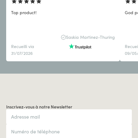
Top product!
God pa
Saskia Martinez-Thuring
Recueilli via
Recueil
31/07/2026
09/05
Inscrivez-vous à notre Newsletter