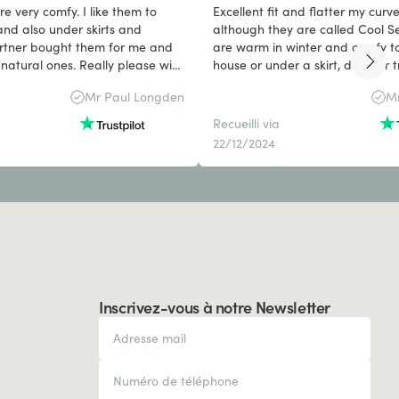
re very comfy. I like them to
Excellent fit and flatter my curv
and also under skirts and
although they are called Cool S
rtner bought them for me and
are warm in winter and comfy to
natural ones. Really please with
house or under a skirt, dress or trouse
pleased with my purchase, whic
Mr Paul Longden
Mr
partners name, and I bought t
leggings in black. Nicola
Recueilli via
22/12/2024
Inscrivez-vous à notre Newsletter