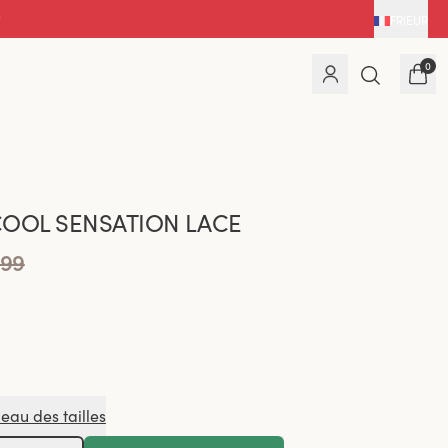
FR
|
EUR
0
COOL SENSATION LACE
.99
leau des tailles