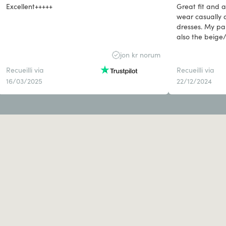
Excellent+++++
Great fit and a
wear casually 
dresses. My pa
also the beige/
both Nicola
jon kr norum
Recueilli via
Recueilli via
16/03/2025
22/12/2024