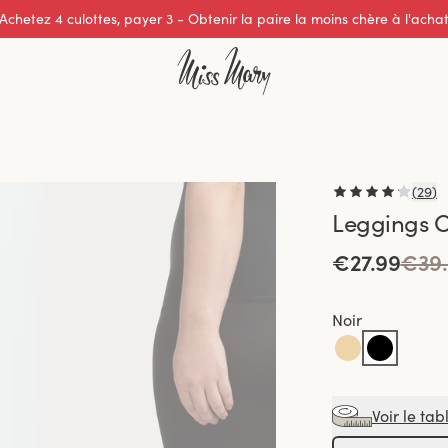
Excellente note de 0 sur 5
(
29
)
Leggings 
€27.99
€39
Noir
Voir le tab