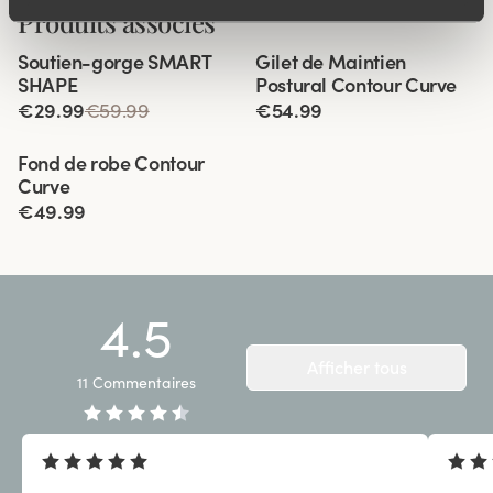
Produits associés
Viewing image 1 of 4
Viewing image 1 of 3
Soutien-gorge SMART
Gilet de Maintien
SHAPE
Postural Contour Curve
€29.99
€59.99
€54.99
Viewing image 1 of 3
Fond de robe Contour
Curve
€49.99
4.5
Afficher tous
11
Commentaires