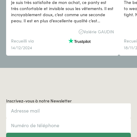
Je suis très satisfaite de mon achat, ce panty est
The be
très confortable et invisible sous les vêtements. Il est
to wea
incroyablement doux, c’est comme une seconde
tight.
peau. Il est en plus d’excellente qualité c’est
pourquoi j’en ai commandé plusieurs, en noir et en
Valérie GAUDIN
beige.
Recueilli via
Recueil
14/12/2024
18/11/
Inscrivez-vous à notre Newsletter