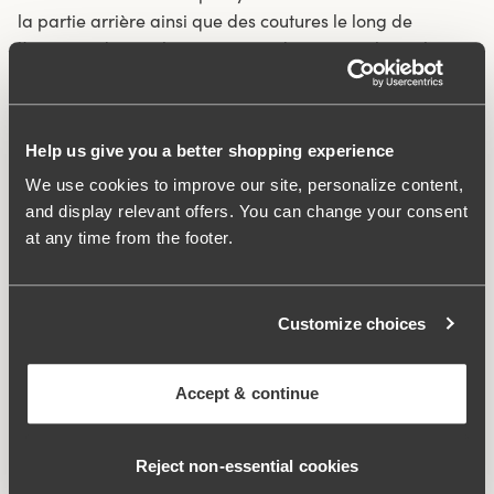
la partie arrière ainsi que des coutures le long de
l’intérieur des jambes, mais pas de coutures latérales.
Ouvertures pour les jambes découpées au laser pour
une transition invisible entre le vêtement et la
peau.Entrejambe doublé en coton.
Help us give you a better shopping experience
We use cookies to improve our site, personalize content,
Shaping panty in soft and stretchy material.
and display relevant offers. You can change your consent
Mesh lining all around the top for a firm shaping
at any time from the footer.
effect, especially over the hips.
Long legs feel comfortable, help prevent thigh chafing
and stay invisible under clothing.
Customize choices
Laser-cut leg openings create a smooth, invisible look.
Cotton-lined gusset.
Accept & continue
Material:
76% polyamide, 24% élasthanne
Instructions de lavage:
Lavage délicat 40°C
Numéro ID
408706
Reject non‑essential cookies