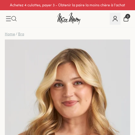
Excellente note de 0 sur 5
0
Home
/
Bra