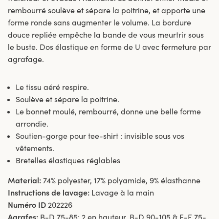
rembourré soulève et sépare la poitrine, et apporte une
forme ronde sans augmenter le volume. La bordure
douce repliée empêche la bande de vous meurtrir sous
le buste. Dos élastique en forme de U avec fermeture par
agrafage.
Le tissu aéré respire.
Soulève et sépare la poitrine.
Le bonnet moulé, rembourré, donne une belle forme
arrondie.
Soutien-gorge pour tee-shirt : invisible sous vos
vêtements.
Bretelles élastiques réglables
Material:
74% polyester, 17% polyamide, 9% élasthanne
Instructions de lavage:
Lavage à la main
Numéro ID
202226
Agrafes:
B-D 75-85: 2 en hauteur. B-D 90-105 & E-F 75-