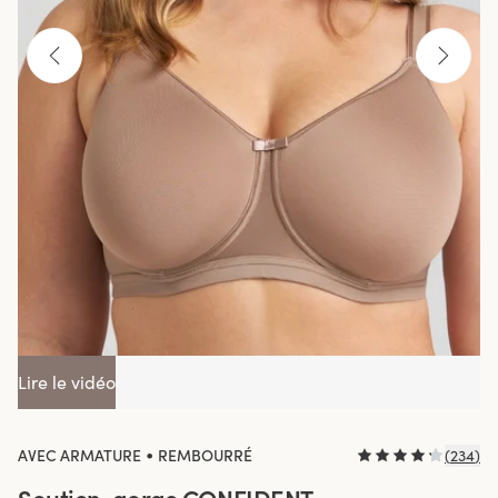
Lire le vidéo
•
AVEC ARMATURE
REMBOURRÉ
(
234
)