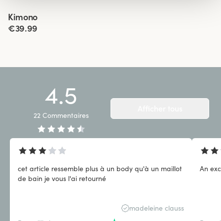
Viewing image 1 of 3
Kimono
Nouveau produit
€39.99
4.5
Afficher tous
22
Commentaires
cet article ressemble plus à un body qu'à un maillot
An exce
de bain je vous l'ai retourné
madeleine clauss