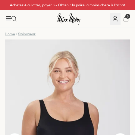
Achetez 4 culottes, payer 3 - Obtenir la paire la moins chère à l'achat
Excellente note de 0 sur 5
0
Home
/
Swimwear