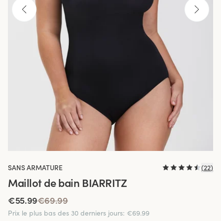
SANS ARMATURE
(
22
)
Maillot de bain BIARRITZ
€55.99
€69.99
Prix le plus bas des 30 derniers jours
:
€69.99