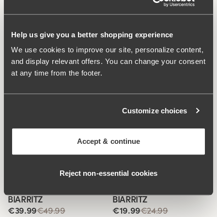
création de soutiens-gorge et de bodies. Entrejambe
doublé.
Help us give you a better shopping experience
Bretelles larges et confortables.
We use cookies to improve our site, personalize content,
Entrejambe doublé.
and display relevant offers. You can change your consent
Style classique en noir.
at any time from the footer.
Bonnet entier sans armature, doublé pour un
meilleur soutien.
Devant doublé pour plus de stabilité et de fiabilité.
Customize choices
Material:
81% polyamide, 19% élasthanne
Instructions de lavage:
Lavage à la main 40°
Accept & continue
Numéro ID
905206
Produits associés
Reject non‑essential cookies
Viewing image 1 of 4
Viewing image 1 of 3
Soutien-gorge de bikini
Culotte de bikini
Mélanger et combiner
Mélanger et combiner
BIARRITZ
BIARRITZ
€39.99
€49.99
€19.99
€24.99