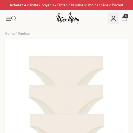
Achetez 4 culottes, payer 3 - Obtenir la paire la moins chère à l'achat
0
Home
/
Panties