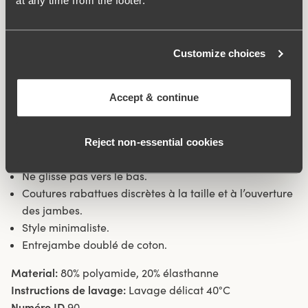
at any time from the footer.
sécurité tout au long de la journée. Les coutures plates à
la taille et aux ouvertures des jambes font que la culotte
ne vous scie pas et qu’elle est très discrète sous les
Customize choices
vêtements. Couture latérale de 6,5 cm en taille 38/40.
Entrejambe doublé de coton.
Accept & continue
Tissu en fibre textile recyclée.
Taille haute et coupe des jambes haute.
Reject non‑essential cookies
Tissu souple et stable.
Ne glisse pas vers le bas.
Coutures rabattues discrètes à la taille et à l’ouverture
des jambes.
Style minimaliste.
Entrejambe doublé de coton.
Material:
80% polyamide, 20% élasthanne
Instructions de lavage:
Lavage délicat 40°C
Numéro ID
90