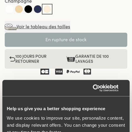
Champagne
Voir le tableau des tailles
En rupture de stock
100 JOURS POUR
GARANTIE DE 100
RETOURNER
LAVAGES
Culotte de modèle brésilien au style minimaliste et lisse.
Réalisée en un tissu lisse et confortable à partir de fibres
textiles recyclées. Le modèle a une taille haute et une
Help us give you a better shopping experience
coupe de jambes haute. Parfaite pour celles qui
préfèrent des modèles de culottes moins couvrantes.
We use cookies to improve our site, personalize content,
Cette culotte reste en place, ne se déforme pas et ne
and display relevant offers. You can change your consent
glisse pas vers le bas. Elle procure une sensation de