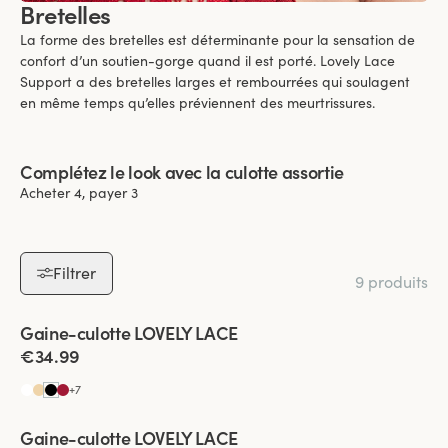
Bretelles
La forme des bretelles est déterminante pour la sensation de
confort d’un soutien-gorge quand il est porté. Lovely Lace
Support a des bretelles larges et rembourrées qui soulagent
en même temps qu’elles préviennent des meurtrissures.
Complétez le look avec la culotte assortie
Acheter 4, payer 3
Filtrer
9 produits
Viewing image 1 of 3
Gaine-culotte LOVELY LACE
4 pour 3
€34.99
+
7
Gaine-culotte LOVELY LACE
4 pour 3