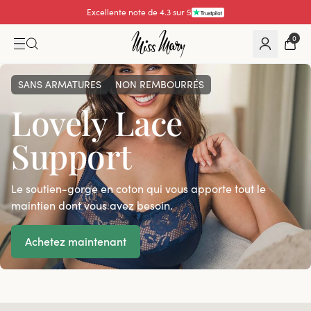
Excellente note de 4.3 sur 5
0
SANS ARMATURES
NON REMBOURRÉS
Lovely Lace
Support
Le soutien-gorge en coton qui vous apporte tout le
maintien dont vous avez besoin.
Achetez maintenant