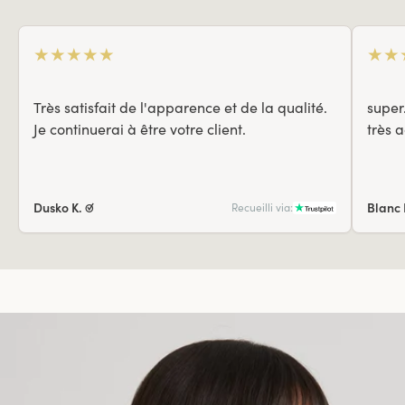
★
★
★
★
★
★
★
Très satisfait de l'apparence et de la qualité.
super
Je continuerai à être votre client.
très 
Dusko K. ☑
Blanc 
Recueilli via: