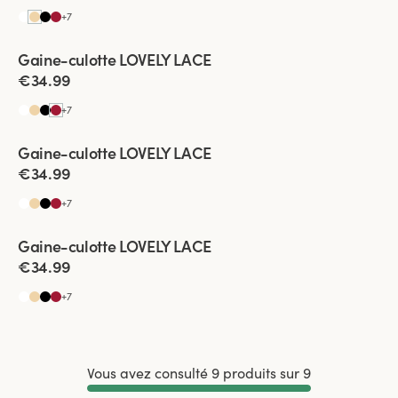
+
7
Viewing image 1 of 3
Gaine-culotte LOVELY LACE
4 pour 3
€34.99
+
7
Viewing image 1 of 3
Gaine-culotte LOVELY LACE
4 pour 3
€34.99
+
7
Viewing image 1 of 2
Gaine-culotte LOVELY LACE
4 pour 3
€34.99
+
7
Vous avez consulté 9 produits sur 9