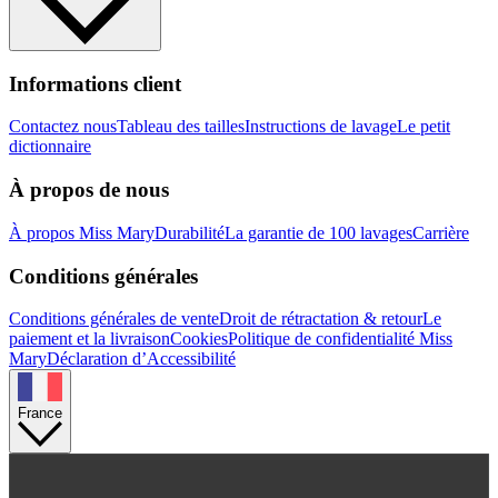
Informations client
Contactez nous
Tableau des tailles
Instructions de lavage
Le petit
dictionnaire
À propos de nous
À propos Miss Mary
Durabilité
La garantie de 100 lavages
Carrière
Conditions générales
Conditions générales de vente
Droit de rétractation & retour
Le
paiement et la livraison
Cookies
Politique de confidentialité Miss
Mary
Déclaration d’Accessibilité
France