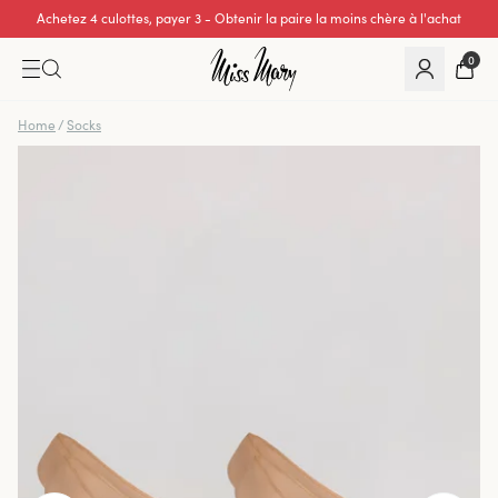
Achetez 4 culottes, payer 3 - Obtenir la paire la moins chère à l'achat
0
Home
/
Socks